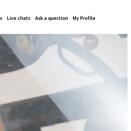
s
Live chats
Ask a question
My Profile