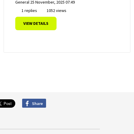
General
25 November, 2025 07:49
1 replies
1052 views
VIEW DETAILS
Share