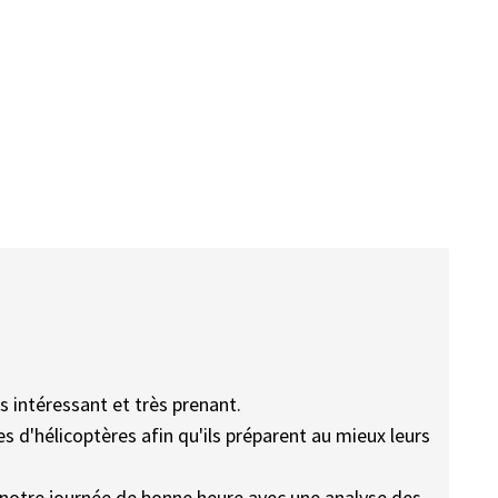
s intéressant et très prenant.
s d'hélicoptères afin qu'ils préparent au mieux leurs
notre journée de bonne heure avec une analyse des