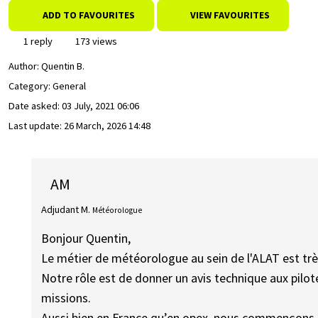
ADD TO FAVOURITES
VIEW FAVOURITES
1 reply
173 views
Author:
Quentin B.
Category: General
Date asked:
03 July, 2021 06:06
Last update:
26 March, 2026 14:48
AM
Adjudant M.
Météorologue
Bonjour Quentin,
Le métier de météorologue au sein de l'ALAT est trè
Notre rôle est de donner un avis technique aux pilote
missions.
Aussi bien en France qu’en opex, nous commençons 