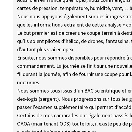
cartes de pression, température, humidité, vent,… à 
Nous nous appuyons également sur des images satell
que les informations extraient de cette analyse « coll
Le but premier est de créer une coupe terrain à de
qu’ils soient pilotes d’hélico, de drones, fantassins
d’autant plus vrai en opex.
Ensuite, nous sommes disponibles pour répondre à 
commandement. La journée se finit sur une nouvelle
fil durant la journée, afin de fournir une coupe pour 
nocturnes.
Nous sommes tous issus d’un BAC scientifique et en
des-logis (sergent). Nous progressons sur tous les gr
passer l’examen supplémentaire qui permet d’accéd
Certains de mes camarades ont également passés les
OAOA (maintenant ODS) toutefois, il existe peu de p
si cela tend à s’ouvrir de plus en plus.