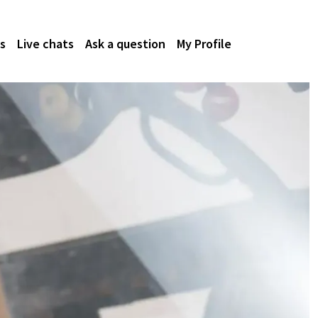
s
Live chats
Ask a question
My Profile