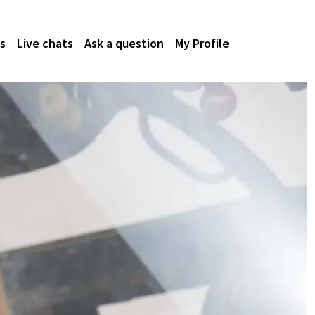
s
Live chats
Ask a question
My Profile