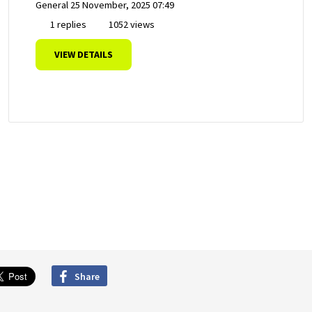
General
25 November, 2025 07:49
1 replies
1052 views
VIEW DETAILS
Share