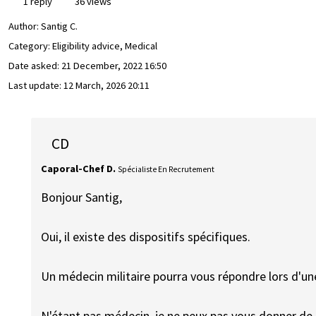
1 reply
36 views
Author:
Santig C.
Category: Eligibility advice, Medical
Date asked:
21 December, 2022 16:50
Last update:
12 March, 2026 20:11
CD
Caporal-Chef D.
Spécialiste En Recrutement
Bonjour Santig,
Oui, il existe des dispositifs spécifiques.
Un médecin militaire pourra vous répondre lors d'une
N'étant pas médecin, je ne peux pas vous donner de d