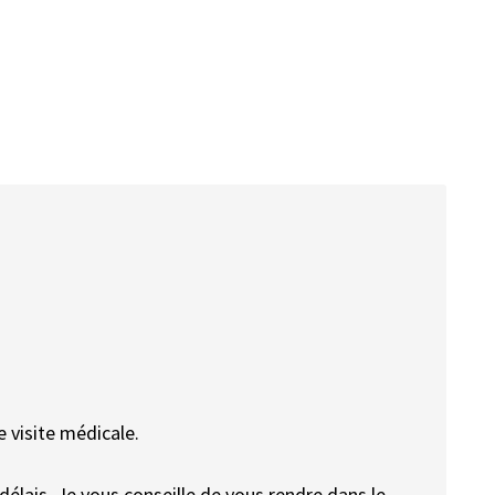
 visite médicale.
élais. Je vous conseille de vous rendre dans le