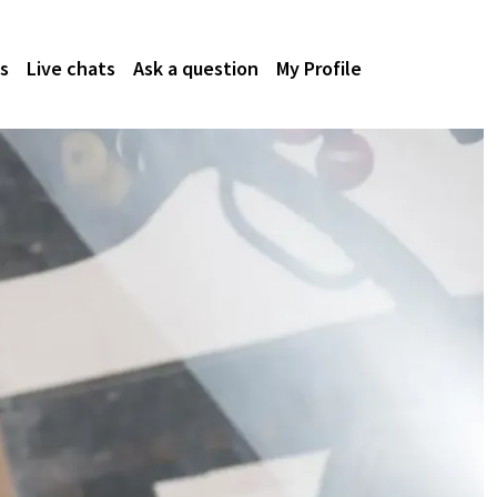
s
Live chats
Ask a question
My Profile