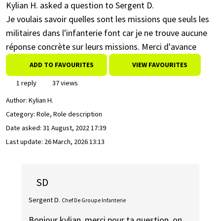
Kylian H. asked a question to Sergent D.
Je voulais savoir quelles sont les missions que seuls les
militaires dans l'infanterie font car je ne trouve aucune
réponse concrète sur leurs missions. Merci d'avance
ADD TO FAVOURITES
VIEW FAVOURITES
1 reply
37 views
Author:
Kylian H.
Category: Role, Role description
Date asked:
31 August, 2022 17:39
Last update:
26 March, 2026 13:13
SD
Sergent D.
Chef De Groupe Infanterie
Bonjour kylian, merci pour ta question, on