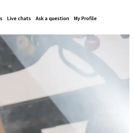
s
Live chats
Ask a question
My Profile