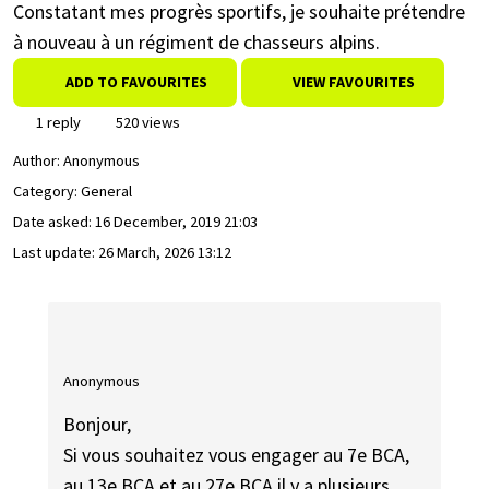
Constatant mes progrès sportifs, je souhaite prétendre
à nouveau à un régiment de chasseurs alpins.
ADD TO FAVOURITES
VIEW FAVOURITES
1 reply
520 views
Author:
Anonymous
Category: General
Date asked:
16 December, 2019 21:03
Last update:
26 March, 2026 13:12
Anonymous
Bonjour,
Si vous souhaitez vous engager au 7e BCA,
au 13e BCA et au 27e BCA il y a plusieurs