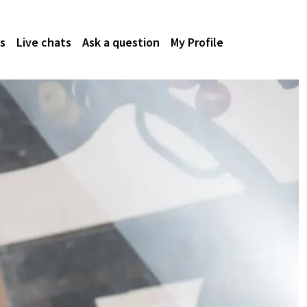
s
Live chats
Ask a question
My Profile