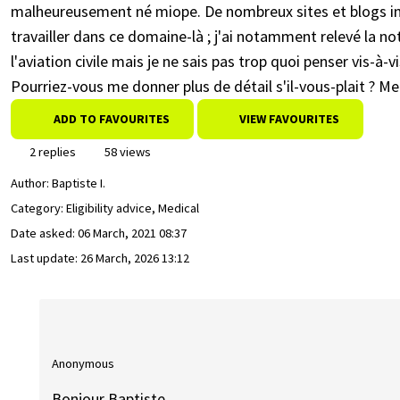
malheureusement né miope. De nombreux sites et blogs inf
travailler dans ce domaine-là ; j'ai notamment relevé la no
l'aviation civile mais je ne sais pas trop quoi penser vis-à-
Pourriez-vous me donner plus de détail s'il-vous-plait ? M
ADD TO FAVOURITES
VIEW FAVOURITES
2 replies
58 views
Author:
Baptiste I.
Category: Eligibility advice, Medical
Date asked:
06 March, 2021 08:37
Last update:
26 March, 2026 13:12
Anonymous
Bonjour Baptiste,