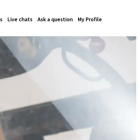
s
Live chats
Ask a question
My Profile