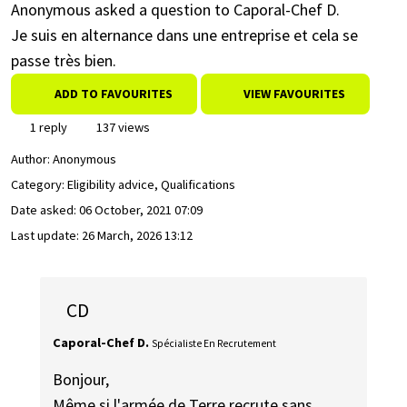
Anonymous asked a question to Caporal-Chef D.
Je suis en alternance dans une entreprise et cela se
passe très bien.
ADD TO FAVOURITES
VIEW FAVOURITES
1 reply
137 views
Author:
Anonymous
Category: Eligibility advice, Qualifications
Date asked:
06 October, 2021 07:09
Last update:
26 March, 2026 13:12
CD
Caporal-Chef D.
Spécialiste En Recrutement
Bonjour,
Même si l'armée de Terre recrute sans