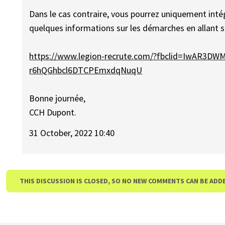
Dans le cas contraire, vous pourrez uniquement intég
quelques informations sur les démarches en allant sur
https://www.legion-recrute.com/?fbclid=IwAR3
r6hQGhbcl6DTCPEmxdqNuqU
Bonne journée,
CCH Dupont.
31 October, 2022 10:40
THIS DISCUSSION IS CLOSED, SO NO NEW COMMENTS CAN BE ADD