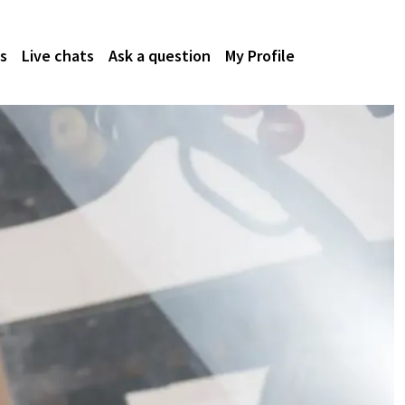
s
Live chats
Ask a question
My Profile