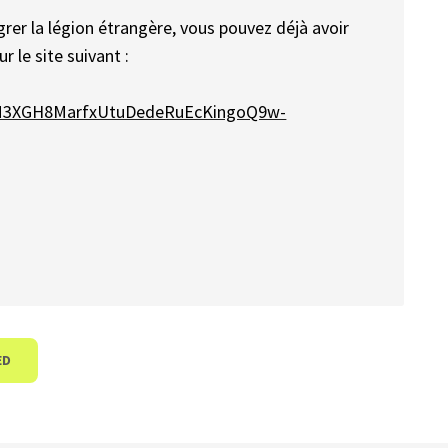
rer la légion étrangère, vous pouvez déjà avoir
 le site suivant :
DWM3XGH8MarfxUtuDedeRuEcKingoQ9w-
ED