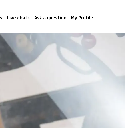
s
Live chats
Ask a question
My Profile