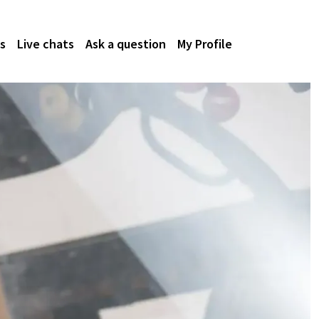
s
Live chats
Ask a question
My Profile