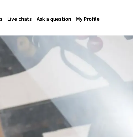
s
Live chats
Ask a question
My Profile