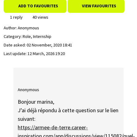
ADD TO FAVOURITES
VIEW FAVOURITES
1 reply
40 views
Author:
Anonymous
Category: Role, Internship
Date asked:
02 November, 2020 18:41
Last update:
12 March, 2026 19:20
Anonymous
Bonjour marina,
J’ai déjà répondu à cette question sur le lien
suivant:
https://armee-de-terre.career-
inspiration.com/app/discussions/view/115082/quel-