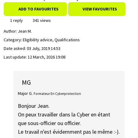
ADD TO FAVOURITES
VIEW FAVOURITES
1 reply
341 views
Author:
Jean M.
Category: Eligibility advice, Qualifications
Date asked:
03 July, 2019 14:53
Last update:
12 March, 2026 19:08
MG
Major G.
Formateur En Cyberprotection
Bonjour Jean.
On peux travailler dans la Cyber en étant
que sous-officier ou officier.
Le travail n'est évidemment pas le même :-).