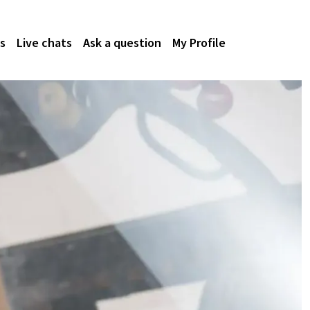
s
Live chats
Ask a question
My Profile