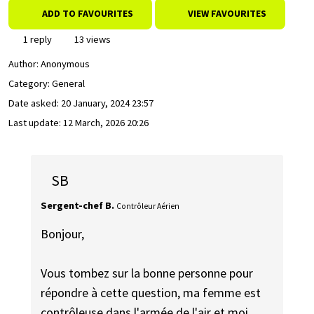
ADD TO FAVOURITES
VIEW FAVOURITES
1 reply
13 views
Author:
Anonymous
Category: General
Date asked:
20 January, 2024 23:57
Last update:
12 March, 2026 20:26
SB
Sergent-chef B.
Contrôleur Aérien
Bonjour,
Vous tombez sur la bonne personne pour
répondre à cette question, ma femme est
contrôleuse dans l'armée de l'air et moi