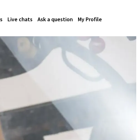
s
Live chats
Ask a question
My Profile