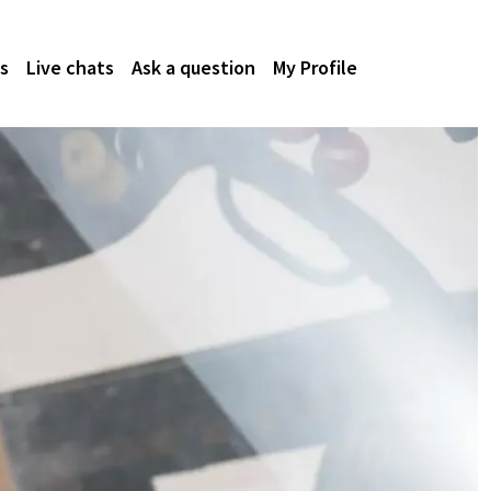
s
Live chats
Ask a question
My Profile