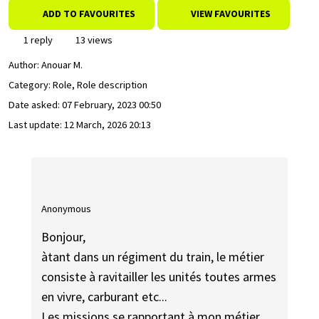
ADD TO FAVOURITES
VIEW FAVOURITES
1 reply
13 views
Author:
Anouar M.
Category: Role, Role description
Date asked:
07 February, 2023 00:50
Last update:
12 March, 2026 20:13
Anonymous
Bonjour,
àtant dans un régiment du train, le métier
consiste à ravitailler les unités toutes armes
en vivre, carburant etc...
Les missions se rapportant à mon métier