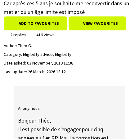
Car après ces 5 ans je souhaite me reconvertir dans un
métier où un âge limite est imposé
ADD TO FAVOURITES
VIEW FAVOURITES
2 replies
416 views
Author:
Theo G.
Category: Eligibility advice, Eligibility
Date asked:
03 November, 2019 11:38
Last update:
26 March, 2026 13:12
Anonymous
Bonjour Théo,
Il est possible de s'engager pour cinq
années au 1er RPIMa. La formation est