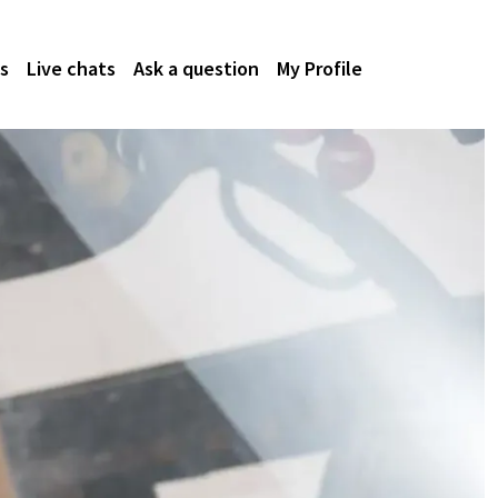
s
Live chats
Ask a question
My Profile