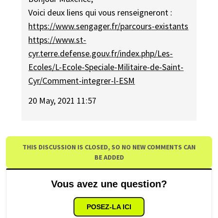
Voici deux liens qui vous renseigneront :
https://www.sengager.fr/parcours-existants
https://www.st-
cyr.terre.defense.gouv.fr/index.php/Les-
Ecoles/L-Ecole-Speciale-Militaire-de-Saint-
Cyr/Comment-integrer-l-ESM
20 May, 2021 11:57
THIS DISCUSSION IS CLOSED, SO NO NEW COMMENTS CAN
BE ADDED
Vous avez une question?
POSEZ-LA ICI