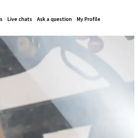
s
Live chats
Ask a question
My Profile