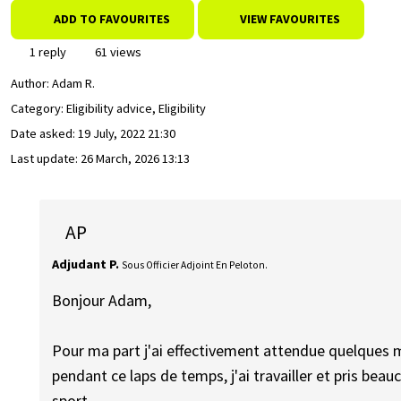
ADD TO FAVOURITES
VIEW FAVOURITES
1 reply
61 views
Author:
Adam R.
Category: Eligibility advice, Eligibility
Date asked:
19 July, 2022 21:30
Last update:
26 March, 2026 13:13
AP
Adjudant P.
Sous Officier Adjoint En Peloton.
Bonjour Adam,
Pour ma part j'ai effectivement attendue quelques 
pendant ce laps de temps, j'ai travailler et pris be
sport.