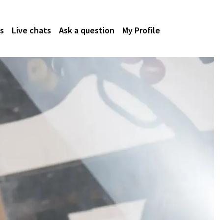
s
Live chats
Ask a question
My Profile