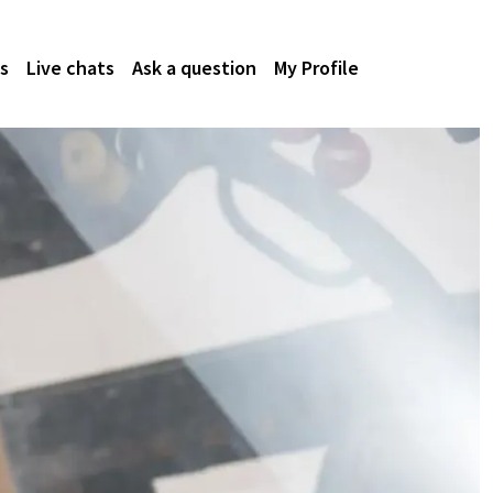
s
Live chats
Ask a question
My Profile