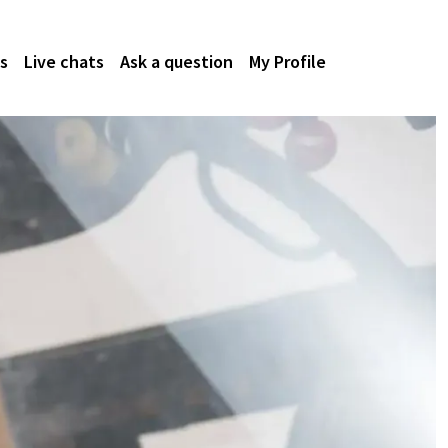
s
Live chats
Ask a question
My Profile