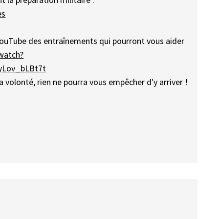
es
YouTube des entraînements qui pourront vous aider
watch?
yLov_bLBt7t
a volonté, rien ne pourra vous empêcher d'y arriver !