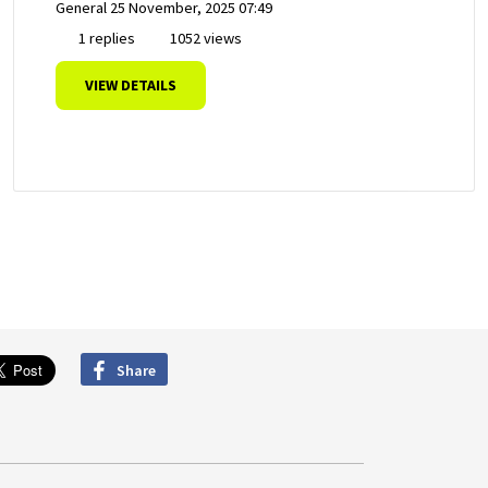
General
25 November, 2025 07:49
1 replies
1052 views
VIEW DETAILS
Share