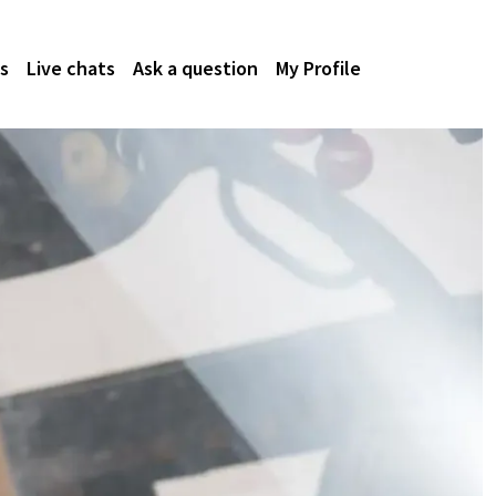
s
Live chats
Ask a question
My Profile