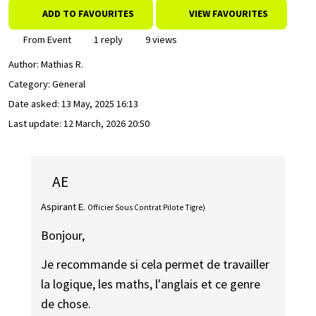
ADD TO FAVOURITES
VIEW FAVOURITES
From Event
1 reply
9 views
Author:
Mathias R.
Category: General
Date asked:
13 May, 2025 16:13
Last update:
12 March, 2026 20:50
AE
Aspirant E.
Officier Sous Contrat Pilote Tigre)
Bonjour,
Je recommande si cela permet de travailler
la logique, les maths, l'anglais et ce genre
de chose.