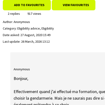
ADD TO FAVOURITES
VIEW FAVOURITES
2 replies
917 views
Author:
Anonymous
Category: Eligibility advice, Eligibility
Date asked:
27 August, 2020 15:49
Last update:
26 March, 2026 13:12
Anonymous
Bonjour,
Effectivement quand j’ai effectué ma formation, q
choisir la gendarmerie. Mais je ne saurais pas dire si
également prétendre à ce choix.