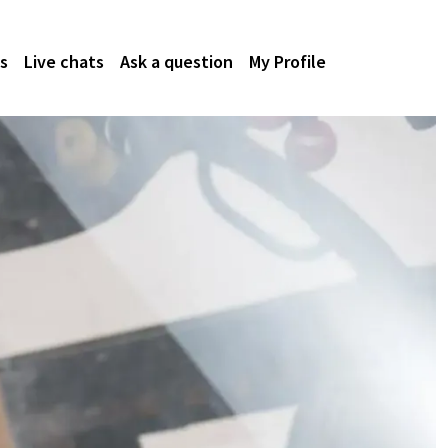
s
Live chats
Ask a question
My Profile