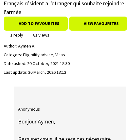
Français résident a l'etranger qui souhaite rejoindre
l'armée
ADD TO FAVOURITES
VIEW FAVOURITES
1 reply
81 views
Author:
Aymen A.
Category: Eligibility advice, Visas
Date asked:
20 October, 2021 18:30
Last update:
26 March, 2026 13:12
Anonymous
Bonjour Aymen,
Rassurez-vous, il ne sera pas nécessaire