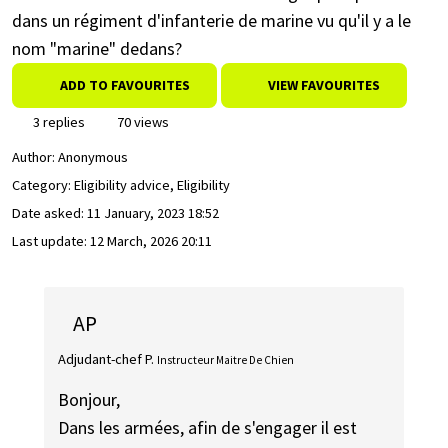
dans un régiment d'infanterie de marine vu qu'il y a le
nom "marine" dedans?
ADD TO FAVOURITES
VIEW FAVOURITES
3 replies
70 views
Author:
Anonymous
Category: Eligibility advice, Eligibility
Date asked:
11 January, 2023 18:52
Last update:
12 March, 2026 20:11
AP
Adjudant-chef P.
Instructeur Maitre De Chien
Bonjour,
Dans les armées, afin de s'engager il est