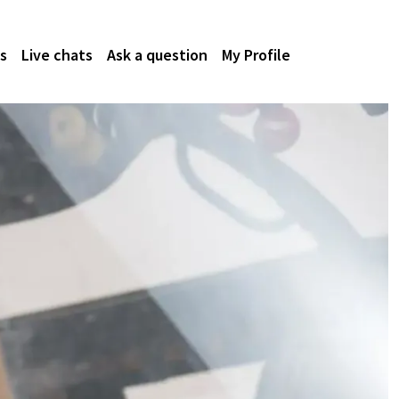
s
Live chats
Ask a question
My Profile