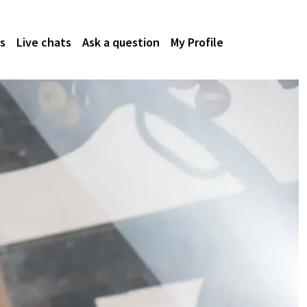
s
Live chats
Ask a question
My Profile