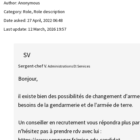
Author:
Anonymous
Category: Role, Role description
Date asked:
27 April, 2022 06:48
Last update:
12 March, 2026 19:57
SV
Sergent-chef V.
Administrations Et Services
Bonjour,
il existe bien des possibilités de changement d'arm
besoins de la gendarmerie et de l'armée de terre.
Un conseiller en recrutement vous répondra plus part
n'hésitez pas à prendre rdv avec lui :
https://www.sengager.fr/prise-rdv-candidat