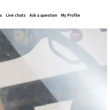
s
Live chats
Ask a question
My Profile