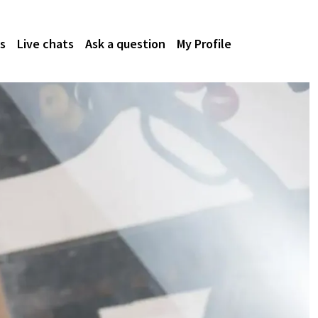
s
Live chats
Ask a question
My Profile