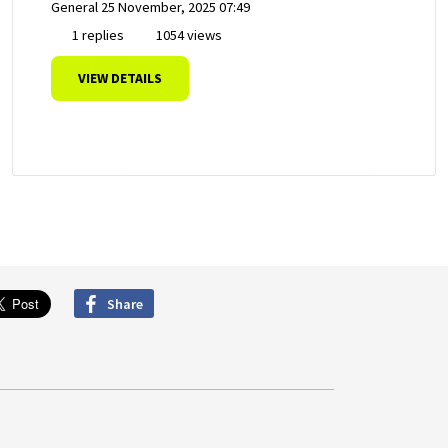
General
25 November, 2025 07:49
1 replies
1054 views
VIEW DETAILS
Share