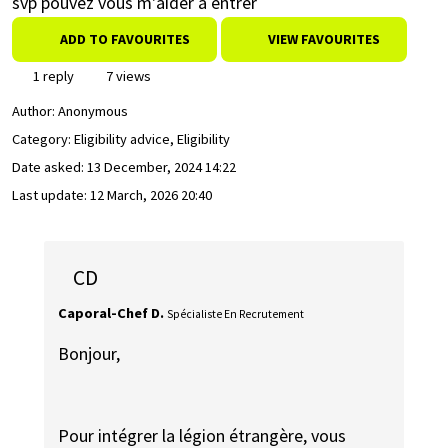
svp pouvez vous m'aider à entrer
ADD TO FAVOURITES
VIEW FAVOURITES
1 reply
7 views
Author:
Anonymous
Category: Eligibility advice, Eligibility
Date asked:
13 December, 2024 14:22
Last update:
12 March, 2026 20:40
CD
Caporal-Chef D.
Spécialiste En Recrutement
Bonjour,
Pour intégrer la légion étrangère, vous