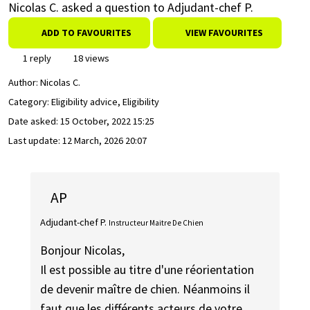
Nicolas C. asked a question to Adjudant-chef P.
ADD TO FAVOURITES
VIEW FAVOURITES
1 reply
18 views
Author:
Nicolas C.
Category: Eligibility advice, Eligibility
Date asked:
15 October, 2022 15:25
Last update:
12 March, 2026 20:07
AP
Adjudant-chef P.
Instructeur Maitre De Chien
Bonjour Nicolas,
Il est possible au titre d'une réorientation
de devenir maître de chien. Néanmoins il
faut que les différents acteurs de votre