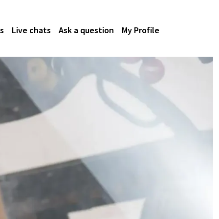
s
Live chats
Ask a question
My Profile