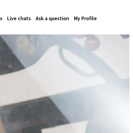
s
Live chats
Ask a question
My Profile