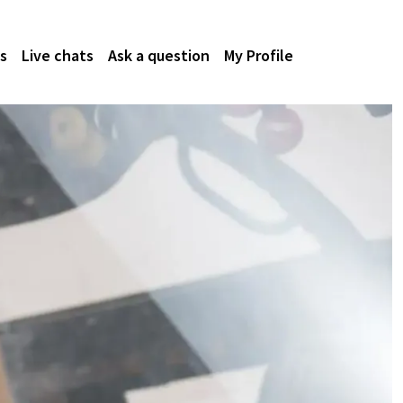
s
Live chats
Ask a question
My Profile