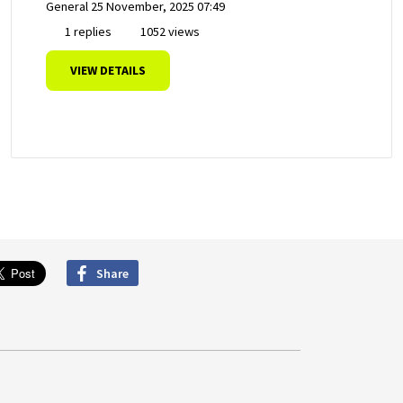
General
25 November, 2025 07:49
1 replies
1052 views
VIEW DETAILS
Share