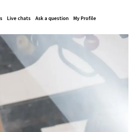
s
Live chats
Ask a question
My Profile