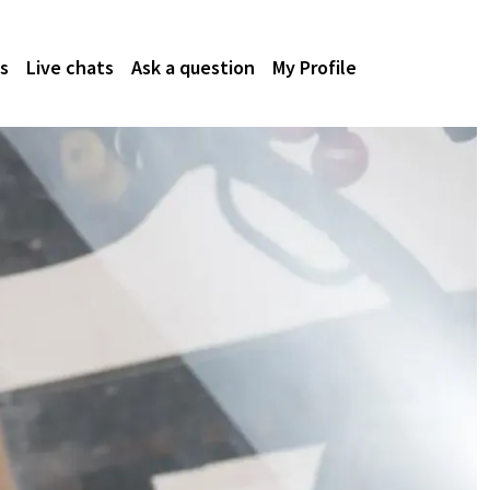
s
Live chats
Ask a question
My Profile