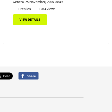
General
25 November, 2025 07:49
1 replies
1054 views
VIEW DETAILS
Share