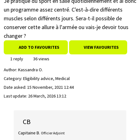
Je pratique du sport en salle quotidiennement et ai donc
un programme assez centré. C'est-à-dire différents
muscles selon différents jours. Sera-t-il possible de
conserver cette allure à l'armée ou vais-je devoir tous
changer ?
ADD TO FAVOURITES
VIEW FAVOURITES
1 reply
36 views
Author:
Kassandra O.
Category: Eligibility advice, Medical
Date asked:
15 November, 2021 12:44
Last update:
26 March, 2026 13:12
CB
Capitaine B.
Officier Adjoint