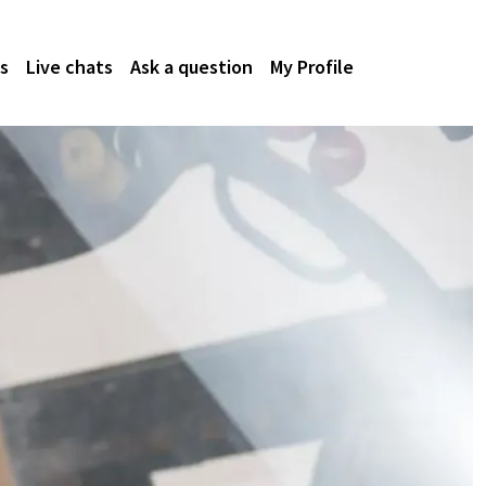
s
Live chats
Ask a question
My Profile