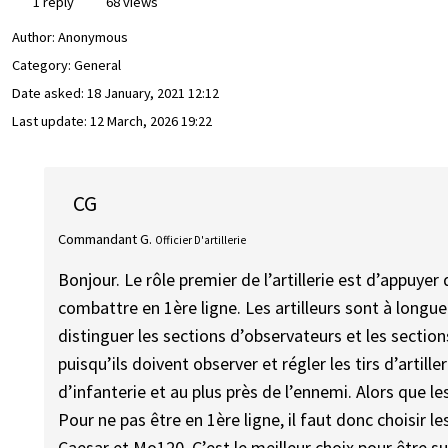
1 reply
68 views
Author:
Anonymous
Category: General
Date asked:
18 January, 2021 12:12
Last update:
12 March, 2026 19:22
CG
Commandant G.
Officier D'artillerie
Bonjour. Le rôle premier de l’artillerie est d’appuye
combattre en 1ère ligne. Les artilleurs sont à longue
distinguer les sections d’observateurs et les section
puisqu’ils doivent observer et régler les tirs d’artille
d’infanterie et au plus près de l’ennemi. Alors que le
Pour ne pas être en 1ère ligne, il faut donc choisir les
Caesar et Mo120. C’est le meilleur choix pour être sur