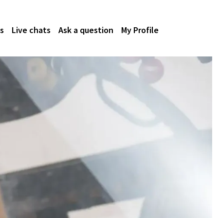
s
Live chats
Ask a question
My Profile