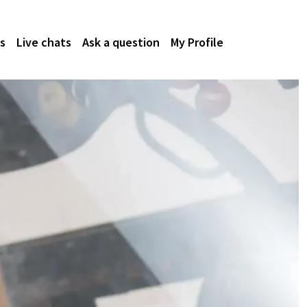
s
Live chats
Ask a question
My Profile