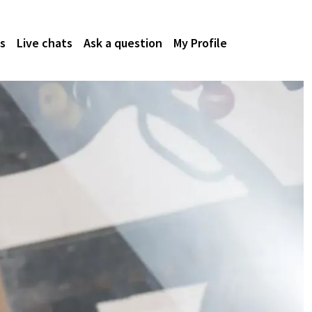
s
Live chats
Ask a question
My Profile