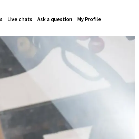
s
Live chats
Ask a question
My Profile